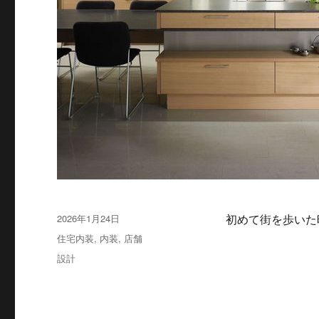
投
2026年1月24日
初めて街を歩いた
稿
カ
住宅内装
,
内装
,
店舗
日:
テ
タ
設計
ゴ
グ
リ
ー