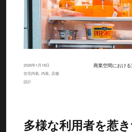
投
2026年1月18日
商業空間における
稿
カ
住宅内装
,
内装
,
店舗
日:
テ
タ
設計
ゴ
グ
リ
ー
多様な利用者を惹き