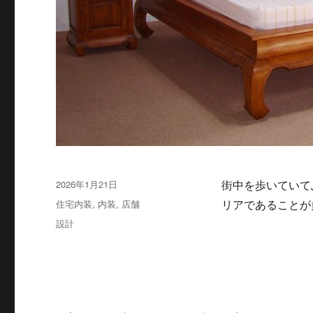
投
2026年1月21日
街中を歩いていて
稿
カ
住宅内装
,
内装
,
店舗
リアであることが
日:
テ
タ
設計
ゴ
グ
リ
ー