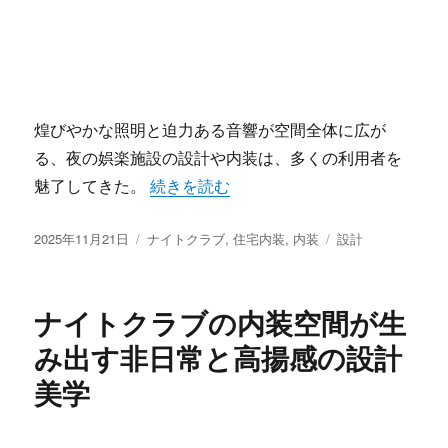
煌びやかな照明と迫力ある音響が空間全体に広が
る、夜の娯楽施設の設計や内装は、多くの利用者を
“輝く空間創造と進化するナイトクラブ非
魅了してきた。
続きを読む
投
カ
タ
2025年11月21日
ナイトクラブ
,
住宅内装
,
内装
設計
稿
テ
グ
日:
ゴ
リ
ナイトクラブの内装空間が生
ー
み出す非日常と高揚感の設計
美学