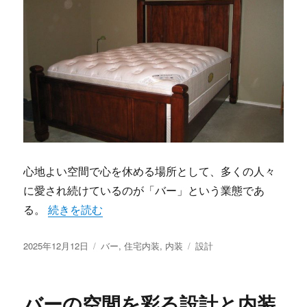
心地よい空間で心を休める場所として、多くの人々
に愛され続けているのが「バー」という業態であ
“バーが生み出す心地よさの秘密空間を彩る内装と設計
る。
続きを読む
投
カ
タ
2025年12月12日
バー
,
住宅内装
,
内装
設計
稿
テ
グ
日:
ゴ
リ
バーの空間を彩る設計と内装
ー