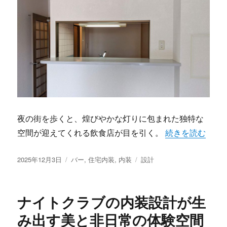
夜の街を歩くと、煌びやかな灯りに包まれた独特な
“バーの内装が語
空間が迎えてくれる飲食店が目を引く。
続きを読む
投
カ
タ
2025年12月3日
バー
,
住宅内装
,
内装
設計
稿
テ
グ
日:
ゴ
リ
ナイトクラブの内装設計が生
ー
み出す美と非日常の体験空間