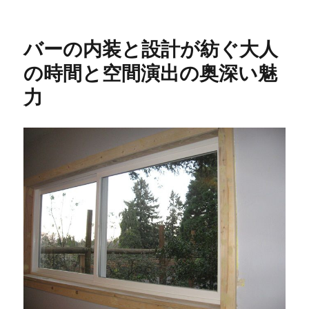
稿
テ
グ
日:
ゴ
リ
バーの内装と設計が紡ぐ大人
ー
の時間と空間演出の奥深い魅
力