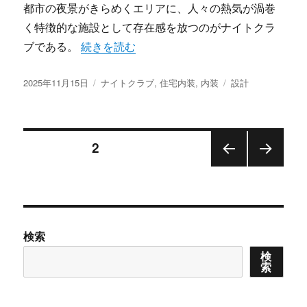
都市の夜景がきらめくエリアに、人々の熱気が渦巻
く特徴的な施設として存在感を放つのがナイトクラ
“ナイトクラブが作り出す非日常体験と進化し
ブである。
続きを読む
投
カ
タ
2025年11月15日
ナイトクラブ
,
住宅内装
,
内装
設計
稿
テ
グ
日:
ゴ
リ
投
ー
固定ページ
2
前の
次の
稿
ペー
ペー
ジ
ジ
の
検索
ペ
検
索
ー