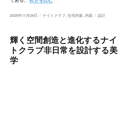
投
カ
タ
2025年11月24日
ナイトクラブ
,
住宅内装
,
内装
設計
稿
テ
グ
日:
ゴ
リ
輝く空間創造と進化するナイ
ー
トクラブ非日常を設計する美
学