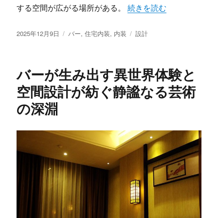
“バーの空間を彩る設計と
する空間が広がる場所がある。
続きを読む
投
カ
タ
2025年12月9日
バー
,
住宅内装
,
内装
設計
稿
テ
グ
日:
ゴ
リ
バーが生み出す異世界体験と
ー
空間設計が紡ぐ静謐なる芸術
の深淵