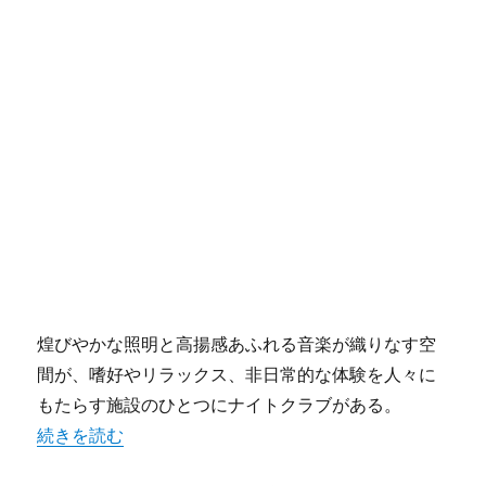
煌びやかな照明と高揚感あふれる音楽が織りなす空
間が、嗜好やリラックス、非日常的な体験を人々に
もたらす施設のひとつにナイトクラブがある。
“ナイトクラブの内装空間が生み出す非日常と高揚感の設計
続きを読む