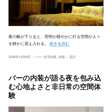
夜の帳が下りると、照明が穏やかに灯る空間が人々
“バーが生み出す異世界体験と空間
を静かに迎え入れる。
続きを読む
投
カ
タ
2025年12月6日
バー
,
住宅内装
,
内装
設計
稿
テ
グ
日:
ゴ
リ
バーの内装が語る夜を包み込
ー
む心地よさと非日常の空間体
験