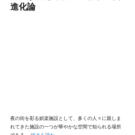
進化論
夜の街を彩る娯楽施設として、多くの人々に親しま
れてきた施設の一つが華やかな空間で知られる場所
“ナイトクラブの内装設計が生み出す美と非日常
である。
続きを読む