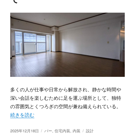
多くの人が仕事や日常から解放され、静かな時間や
深い会話を楽しむために足を運ぶ場所として、独特
の雰囲気とくつろぎの空間が兼ね備えられている。
“居心地と個性を紡ぐバー空間設計と内装のこだわりのすべ
続きを読む
投
カ
タ
2025年12月18日
バー
,
住宅内装
,
内装
設計