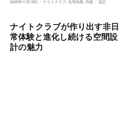
投
カ
タ
2025年11月18日
ナイトクラブ
,
住宅内装
,
内装
設計
稿
テ
グ
日:
ゴ
リ
ナイトクラブが作り出す非日
ー
常体験と進化し続ける空間設
計の魅力