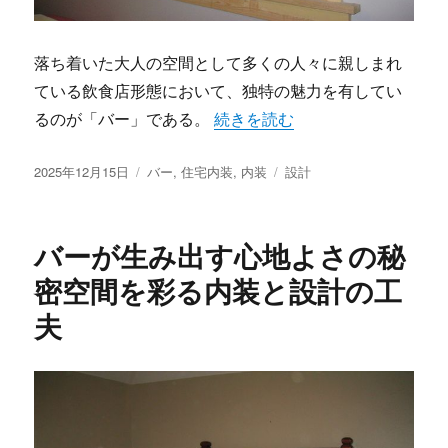
落ち着いた大人の空間として多くの人々に親しまれ
ている飲食店形態において、独特の魅力を有してい
“バーの内装と設計が紡ぐ大人の
るのが「バー」である。
続きを読む
投
カ
タ
2025年12月15日
バー
,
住宅内装
,
内装
設計
稿
テ
グ
日:
ゴ
リ
バーが生み出す心地よさの秘
ー
密空間を彩る内装と設計の工
夫