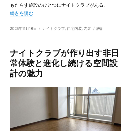
もたらす施設のひとつにナイトクラブがある。
“ナイトクラブの内装空間が生み出す非日常と高揚感の設計
続きを読む
投
カ
タ
2025年11月18日
ナイトクラブ
,
住宅内装
,
内装
設計
稿
テ
グ
日:
ゴ
リ
ナイトクラブが作り出す非日
ー
常体験と進化し続ける空間設
計の魅力