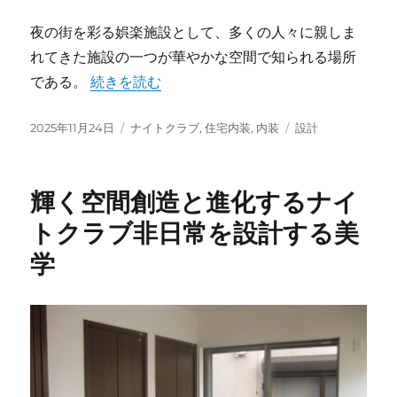
夜の街を彩る娯楽施設として、多くの人々に親しま
れてきた施設の一つが華やかな空間で知られる場所
“ナイトクラブの内装設計が生み出す美と非日常
である。
続きを読む
投
カ
タ
2025年11月24日
ナイトクラブ
,
住宅内装
,
内装
設計
稿
テ
グ
日:
ゴ
リ
輝く空間創造と進化するナイ
ー
トクラブ非日常を設計する美
学