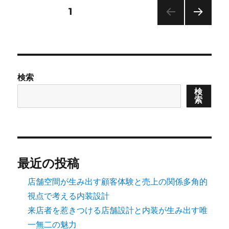
ー
投
固定ページ
1
次の
稿
ペー
ジ
の
検索
ペ
検
索
ー
ジ
送
最近の投稿
店舗空間が生み出す顧客体験と売上の関係多角的
り
視点で考える内装設計
来店者を惹きつける店舗設計と内装が生み出す唯
一無二の魅力