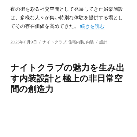
夜の街を彩る社交空間として発展してきた娯楽施設
は、多様な人々が集い特別な体験を提供する場とし
“ナイトクラブが創り出す
てその存在価値を高めてきた。
続きを読む
投
カ
タ
2025年11月9日
ナイトクラブ
,
住宅内装
,
内装
設計
稿
テ
グ
日:
ゴ
リ
ナイトクラブの魅力を生み出
ー
す内装設計と極上の非日常空
間の創造力