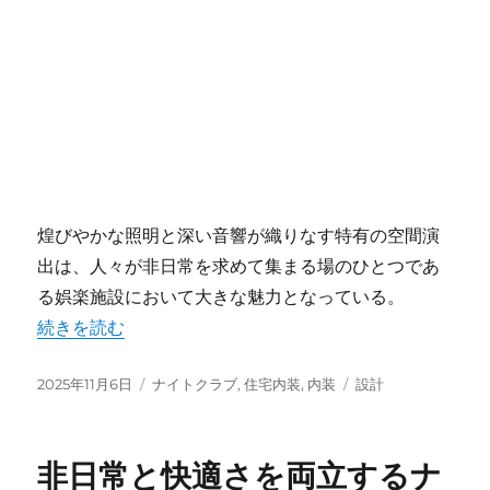
煌びやかな照明と深い音響が織りなす特有の空間演
出は、人々が非日常を求めて集まる場のひとつであ
る娯楽施設において大きな魅力となっている。
“ナイトクラブの魅力を生み出す内装設計と極上の非日常空
続きを読む
投
カ
タ
2025年11月6日
ナイトクラブ
,
住宅内装
,
内装
設計
稿
テ
グ
日:
ゴ
リ
非日常と快適さを両立するナ
ー