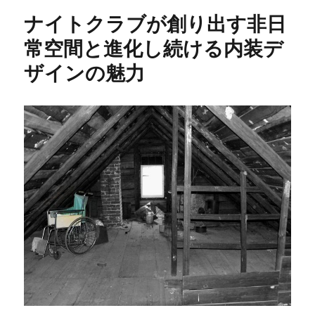
リ
ナイトクラブが創り出す非日
ー
常空間と進化し続ける内装デ
ザインの魅力