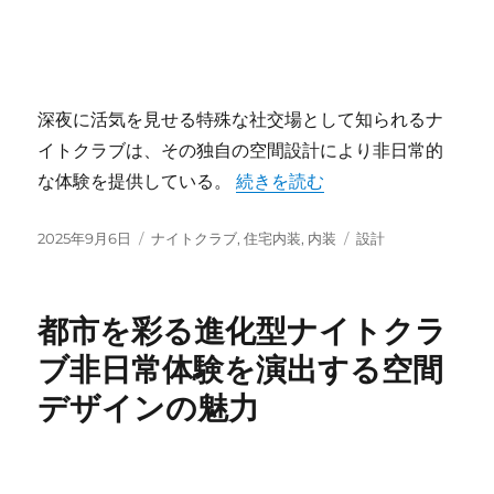
深夜に活気を見せる特殊な社交場として知られるナ
イトクラブは、その独自の空間設計により非日常的
“ナイトクラブ空間デザインが誘
な体験を提供している。
続きを読む
投
カ
タ
2025年9月6日
ナイトクラブ
,
住宅内装
,
内装
設計
稿
テ
グ
日:
ゴ
リ
都市を彩る進化型ナイトクラ
ー
ブ非日常体験を演出する空間
デザインの魅力