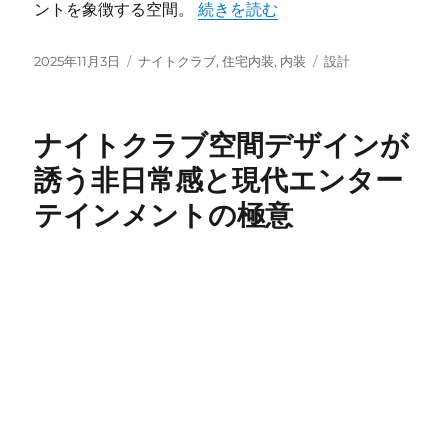
“非日常と快適さを両立するナイト
ントを象徴する空間。
続きを読む
投
カ
タ
2025年11月3日
ナイトクラブ
,
住宅内装
,
内装
設計
稿
テ
グ
日:
ゴ
リ
ナイトクラブ空間デザインが
ー
誘う非日常感と現代エンター
テインメントの極意