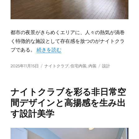
都市の夜景がきらめくエリアに、人々の熱気が渦巻
く特徴的な施設として存在感を放つのがナイトクラ
“ナイトクラブが作り出す非日常体験と進化し
ブである。
続きを読む
投
カ
タ
2025年11月15日
ナイトクラブ
,
住宅内装
,
内装
設計
稿
テ
グ
日:
ゴ
リ
ナイトクラブを彩る非日常空
ー
間デザインと高揚感を生み出
す設計美学