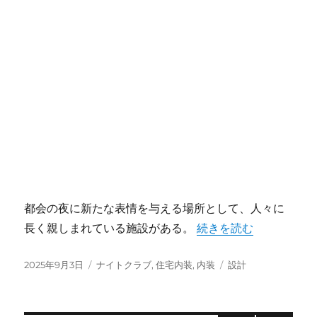
都会の夜に新たな表情を与える場所として、人々に
“都市を彩る進化型ナイ
長く親しまれている施設がある。
続きを読む
投
カ
タ
2025年9月3日
ナイトクラブ
,
住宅内装
,
内装
設計
稿
テ
グ
日:
ゴ
リ