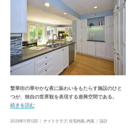
繁華街の華やかな夜に賑わいをもたらす施設のひと
つが、独自の世界観を表現する遊興空間である。
“ナイトクラブを彩る非日常空間デザインと高揚感を生み出
続きを読む
投
カ
タ
2025年11月12日
ナイトクラブ
,
住宅内装
,
内装
設計
稿
テ
グ
日:
ゴ