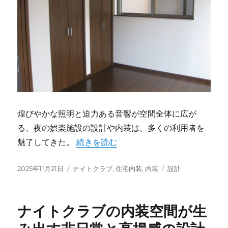
煌びやかな照明と迫力ある音響が空間全体に広が
る、夜の娯楽施設の設計や内装は、多くの利用者を
“輝く空間創造と進化するナイトクラブ非
魅了してきた。
続きを読む
投
カ
タ
2025年11月21日
ナイトクラブ
,
住宅内装
,
内装
設計
稿
テ
グ
日:
ゴ
リ
ナイトクラブの内装空間が生
ー