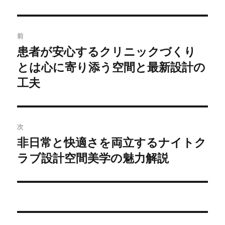
リ
ー
投
前
稿
患者が安心するクリニックづくり
前
の
とは心に寄り添う空間と最新設計の
ナ
投
工夫
ビ
稿:
ゲ
次
ー
非日常と快適さを両立するナイトク
次
シ
の
ラブ設計空間美学の魅力解説
投
ョ
稿:
ン