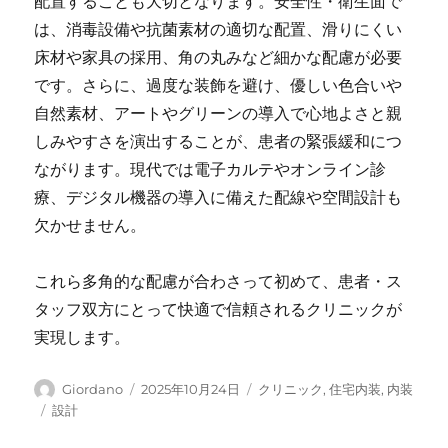
配置することも大切となります。安全性・衛生面で
は、消毒設備や抗菌素材の適切な配置、滑りにくい
床材や家具の採用、角の丸みなど細かな配慮が必要
です。さらに、過度な装飾を避け、優しい色合いや
自然素材、アートやグリーンの導入で心地よさと親
しみやすさを演出することが、患者の緊張緩和につ
ながります。現代では電子カルテやオンライン診
療、デジタル機器の導入に備えた配線や空間設計も
欠かせません。
これら多角的な配慮が合わさって初めて、患者・ス
タッフ双方にとって快適で信頼されるクリニックが
実現します。
投
投
カ
Giordano
2025年10月24日
クリニック
,
住宅内装
,
内装
稿
稿
テ
タ
設計
者
日:
ゴ
グ